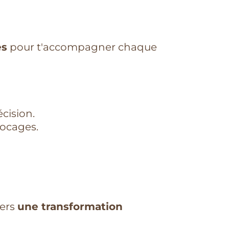
es
pour t'accompagner chaque
cision.
locages.
vers
une transformation