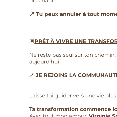
plus haut !
📍 Tu peux annuler à tout mom
💟
PRÊT À VIVRE UNE TRANSFO
Ne reste pas seul sur ton chemin. 
aujourd’hui !
🔗
JE REJOINS LA COMMUNAUT
Laisse toi guider vers une vie plu
Ta transformation commence ic
Avec tout mon amour,
Virginie S