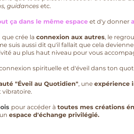
ns, guidances
etc.
out ça dans le même espace
et d'y donner
a
e
que crée la
connexion aux autres
, le regr
me suis aussi dit qu'il fallait que cela devienn
tivité au plus haut niveau pour vous accompa
 connexion spirituelle et d'éveil dans ton quot
té "Éveil au Quotidien"
, une
expérience 
vibratoire.
mois
pour accéder à
toutes mes créations én
 un
espace d'échange privilégié.