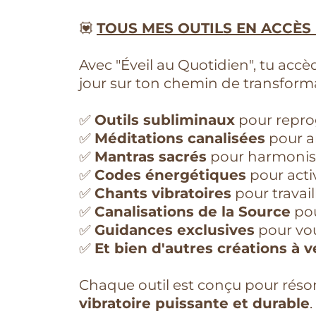
💟
TOUS MES OUTILS EN ACCÈS 
Avec "Éveil au Quotidien", tu accè
jour sur ton chemin de transforma
✅
Outils subliminaux
pour repro
✅
Méditations canalisées
pour an
✅
Mantras sacrés
pour harmoniser
✅
Codes énergétiques
pour activ
✅
Chants vibratoires
pour travail
✅
Canalisations de la Source
pou
✅
Guidances exclusives
pour vou
✅
Et bien d'autres créations à ve
Chaque outil est conçu pour réso
vibratoire puissante et durable
.