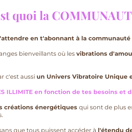
est quoi la COMMUNAUT
 t'attendre en t'abonnant à la communauté
hanges bienveillants où les
vibrations d'amou
r c'est aussi
un Univers Vibratoire Unique 
S ILLIM
ITE en fonction de tes be
soins et d
es créations énergétiques
qui sont de plus 
.
r sans que tous puissent accéder à
l'étendu de