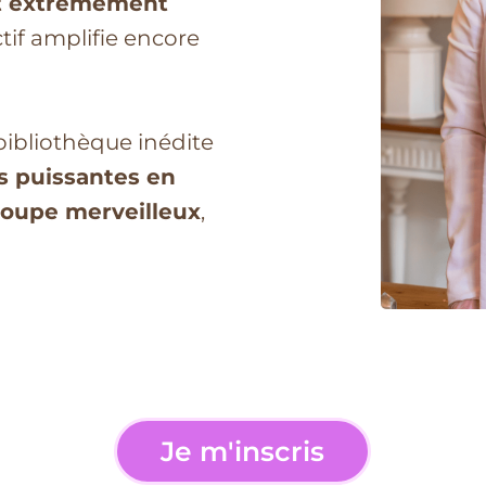
nt extrêmement
ectif amplifie encore
 bibliothèque inédite
s puissantes en
roupe merveilleux
,
Je m'inscris